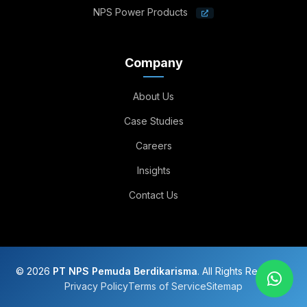
NPS Power Products
Company
About Us
Case Studies
Careers
Insights
Contact Us
© 2026
PT NPS Pemuda Berdikarisma
. All Rights Reserved.
Privacy Policy
Terms of Service
Sitemap