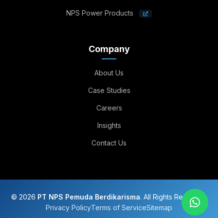
NPS Power Products
Company
About Us
Case Studies
Careers
Insights
Contact Us
© 2026
PT NPS Pemuda Berdikarisma
. All Rights Reserved.
Privacy Policy
Terms of Service
Sitemap