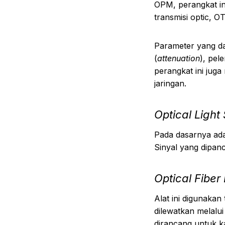
OPM, perangkat in
transmisi optic, O
Parameter yang d
(
attenuation
), pel
perangkat ini jug
jaringan.
Optical Light
Pada dasarnya ada
Sinyal yang dipanc
Optical Fiber 
Alat ini digunakan
dilewatkan melalui
dirancang untuk k