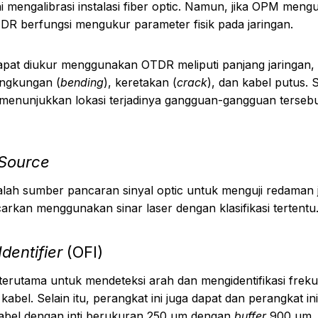
i mengalibrasi instalasi fiber optic. Namun, jika OPM men
TDR berfungsi mengukur parameter fisik pada jaringan.
apat diukur menggunakan OTDR meliputi panjang jaringan
engkungan (
bending
), keretakan (
crack
), dan kabel putus. 
a menunjukkan lokasi terjadinya gangguan-gangguan tersebu
 Source
lah sumber pancaran sinyal optic untuk menguji redaman 
arkan menggunakan sinar laser dengan klasifikasi tertentu
Identifier
(OFI)
 terutama untuk mendeteksi arah dan mengidentifikasi freku
 kabel. Selain itu, perangkat ini juga dapat dan perangkat 
abel dengan inti berukuran 250 μm dengan
buffer
900 μm.