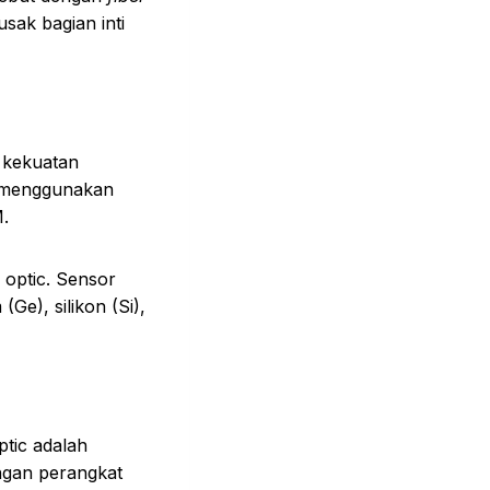
sak bagian inti
r kekuatan
an menggunakan
M.
 optic. Sensor
e), silikon (Si),
ptic adalah
ngan perangkat