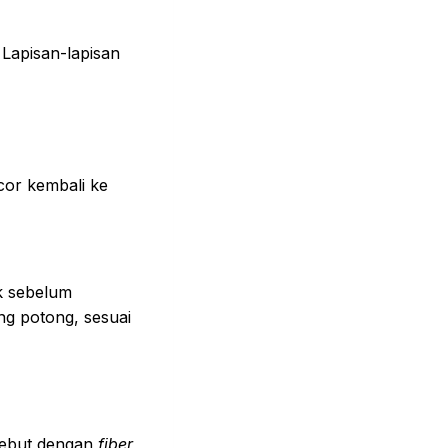
 Lapisan-lapisan
cor kembali ke
ik sebelum
ng potong, sesuai
sebut dengan
fiber