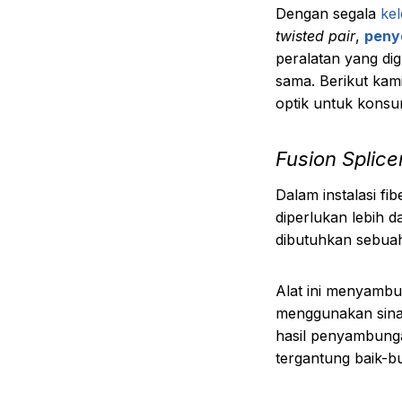
Dengan segala
kel
twisted pair
,
penye
peralatan yang d
sama. Berikut kam
optik untuk konsu
Fusion Splice
Dalam instalasi fi
diperlukan lebih d
dibutuhkan sebuah
Alat ini menyambu
menggunakan sina
hasil penyambunga
tergantung baik-b