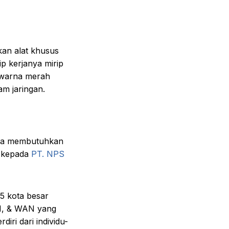
kan alat khusus
sip kerjanya mirip
rwarna merah
am jaringan.
Anda membutuhkan
 kepada
PT. NPS
15 kota besar
AN, & WAN yang
diri dari individu-