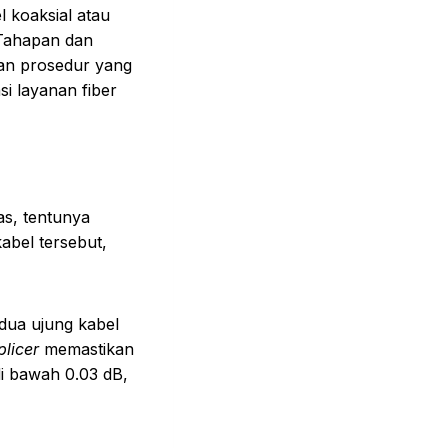
 koaksial atau
Tahapan dan
an prosedur yang
i layanan fiber
as, tentunya
abel tersebut,
dua ujung kabel
plicer
memastikan
i bawah 0.03 dB,