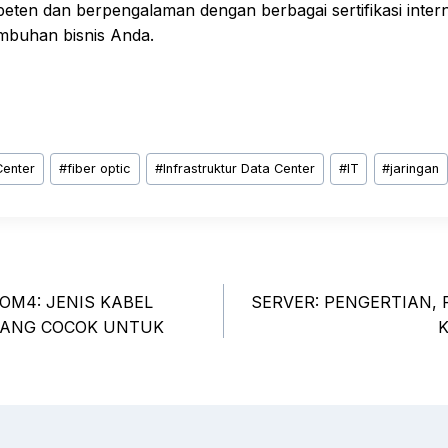
peten dan berpengalaman dengan berbagai sertifikasi inter
buhan bisnis Anda.
Center
#
fiber optic
#
Infrastruktur Data Center
#
IT
#
jaringan
OM4: JENIS KABEL
SERVER: PENGERTIAN, 
YANG COCOK UNTUK