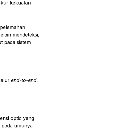
gukur kekuatan
, pelemahan
Selain mendeteksi,
t pada sistem
jalur
end-to-end
.
.
ensi optic yang
ini pada umunya