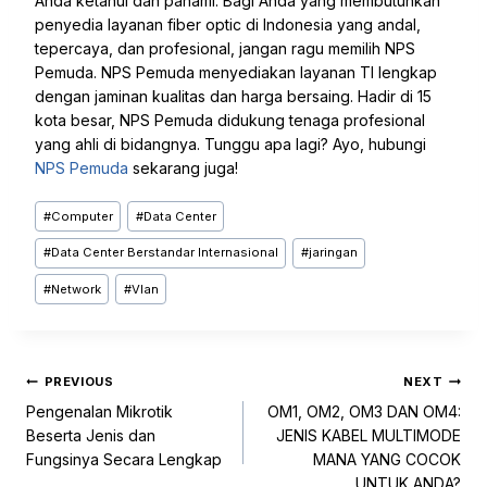
Anda ketahui dan pahami. Bagi Anda yang membutuhkan
penyedia layanan fiber optic di Indonesia yang andal,
tepercaya, dan profesional, jangan ragu memilih NPS
Pemuda. NPS Pemuda menyediakan layanan TI lengkap
dengan jaminan kualitas dan harga bersaing. Hadir di 15
kota besar, NPS Pemuda didukung tenaga profesional
yang ahli di bidangnya. Tunggu apa lagi? Ayo, hubungi
NPS Pemuda
sekarang juga!
#
Computer
#
Data Center
#
Data Center Berstandar Internasional
#
jaringan
#
Network
#
Vlan
PREVIOUS
NEXT
Pengenalan Mikrotik
OM1, OM2, OM3 DAN OM4:
Beserta Jenis dan
JENIS KABEL MULTIMODE
Fungsinya Secara Lengkap
MANA YANG COCOK
UNTUK ANDA?