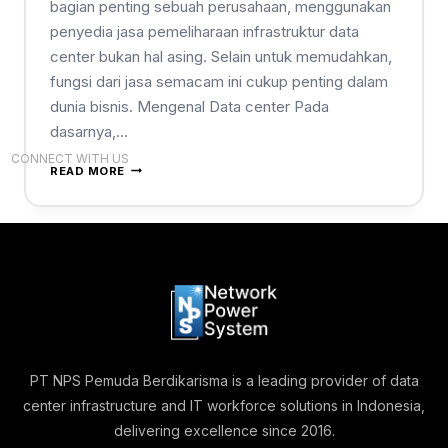
bagian penting sebuah perusahaan, menggunakan
penyedia jasa pemeliharaan infrastruktur data
center bukan hal asing. Selain untuk memudahkan,
fungsi dari jasa semacam ini cukup penting dalam
dunia bisnis. Mengenal Data center Pada
dasarnya,…
CONNECT WITH US
READ MORE
PT NPS Pemuda Berdikarisma is a leading provider of data
center infrastructure and IT workforce solutions in Indonesia,
delivering excellence since 2016.