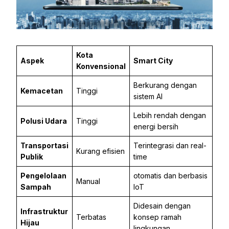
Kota
Aspek
Smart City
Konvensional
Berkurang dengan
Kemacetan
Tinggi
sistem AI
Lebih rendah dengan
Polusi Udara
Tinggi
energi bersih
Transportasi
Terintegrasi dan real-
Kurang efisien
Publik
time
Pengelolaan
otomatis dan berbasis
Manual
Sampah
IoT
Didesain dengan
Infrastruktur
Terbatas
konsep ramah
Hijau
lingkungan