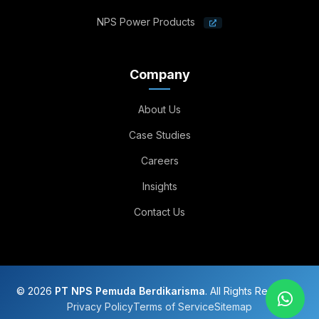
NPS Power Products
Company
About Us
Case Studies
Careers
Insights
Contact Us
© 2026
PT NPS Pemuda Berdikarisma
. All Rights Reserved.
Privacy Policy
Terms of Service
Sitemap