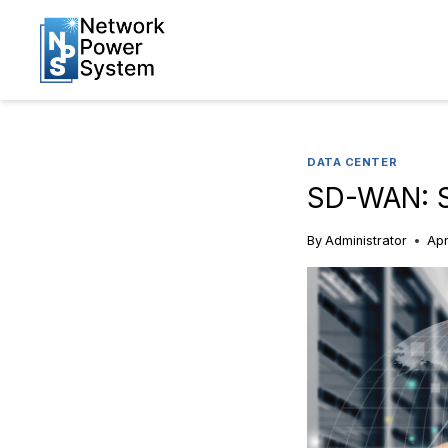
DATA CENTER
SD-WAN: S
By
Administrator
Apr