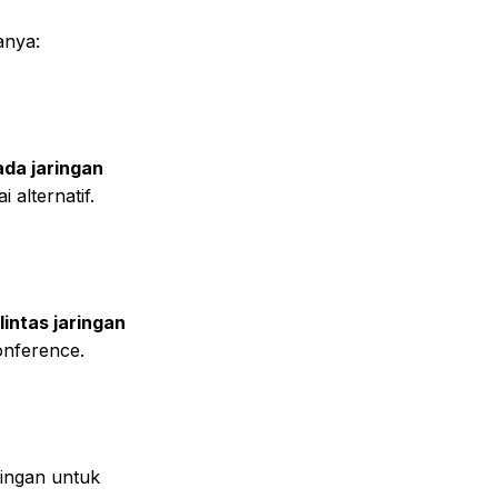
anya:
da jaringan
alternatif.
lintas jaringan
onference.
ingan untuk