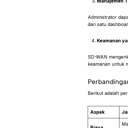
Manajemen T
Administrator dap
dari satu dashboar
Keamanan yan
SD-WAN mengenkrip
keamanan untuk m
Perbandingan
Berikut adalah pe
Aspek
Ja
Ma
Biaya