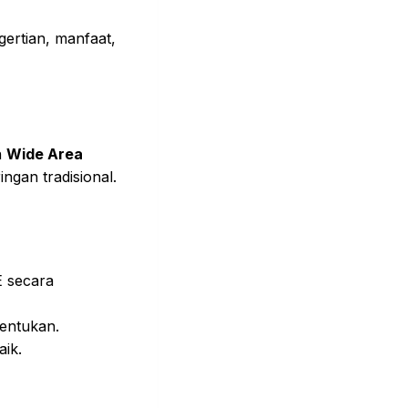
ngertian, manfaat,
n
Wide Area
ingan tradisional.
E secara
tentukan.
aik.