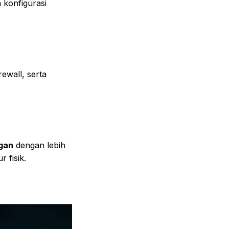
 konfigurasi
irewall, serta
gan
dengan lebih
 fisik.