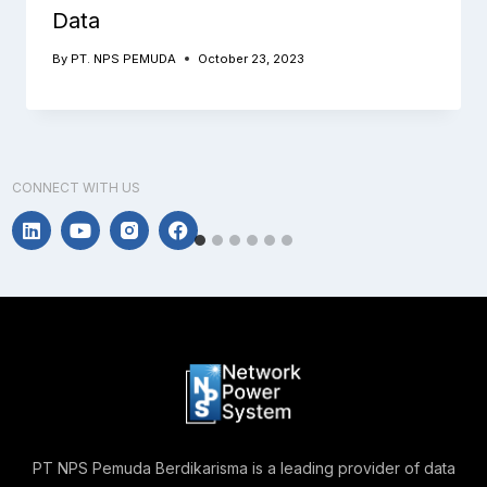
Data
By
PT. NPS PEMUDA
October 23, 2023
CONNECT WITH US
PT NPS Pemuda Berdikarisma is a leading provider of data